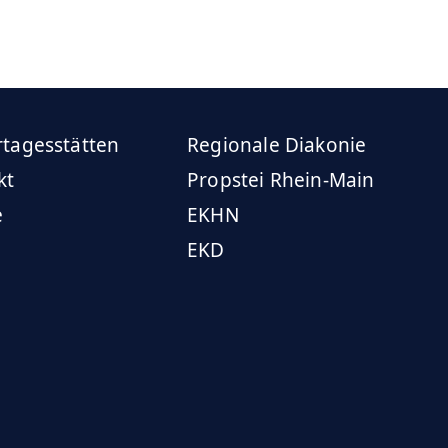
rtagesstätten
Regionale Diakonie
kt
Propstei Rhein-Main
e
EKHN
EKD