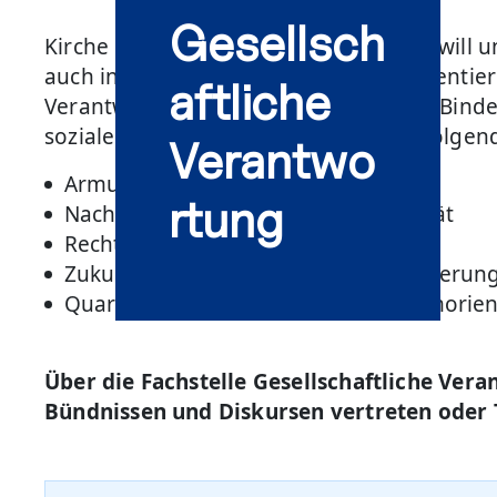
Gesellsch
Kirche ist ein Teil von Gesellschaft. Sie wi
auch in unruhigen Zeiten Halt und Orientier
aftliche
Verantwortung versteht sich dabei als Bind
sozialen Miteinanders. Dabei stehen folgen
Verantwo
Armut und Reichtum in Wiesbaden
rtung
Nachhaltige Entwicklung und Mobilität
Rechtsextremismus und -populismus
Zukunft der Arbeitswelt und Digitalisierun
Quartiersentwicklung und Sozialraumorien
Über die Fachstelle Gesellschaftliche Ver
Bündnissen und Diskursen vertreten oder 