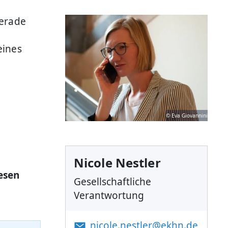
gerade
eines
© Eva Giovannini
Nicole Nestler
esen
Gesellschaftliche
Verantwortung
nicole.nestler@ekhn.de