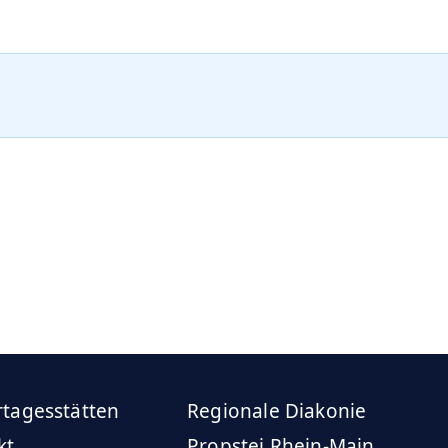
rtagesstätten
Regionale Diakonie
kt
Propstei Rhein-Main