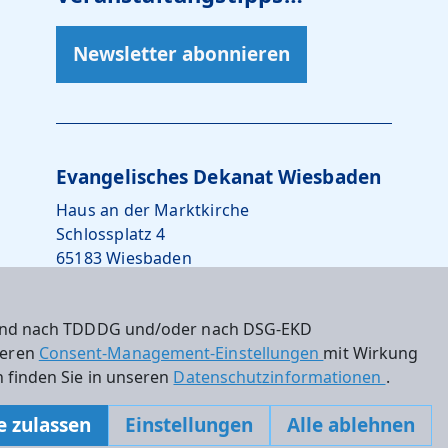
Newsletter abonnieren
Evangelisches Dekanat Wiesbaden
Haus an der Marktkirche
Schlossplatz 4
65183 Wiesbaden
0611 – 734242-10
 sind nach TDDDG und/oder nach DSG-EKD
dekanat.wiesbaden@ekhn.de
nseren
Consent-Management-Einstellungen
mit Wirkung
 finden Sie in unseren
Datenschutzinformationen
.
e zulassen
Einstellungen
Alle ablehnen