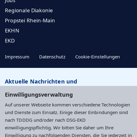
Jobs
Regionale Diakonie
Propstei Rhein-Main
EKHN
EKD
Impressum
Datenschutz
Cookie-Einstellungen
Aktuelle Nachrichten und
Veranstaltungstipps…
Einwilligungsverwaltung
Auf unserer Webseite kommen verschiedene Technologien
Newsletter abonnieren
und Dienste zum Einsatz. Einige dieser Einbindungen sind
nach TDDDG und/oder nach DSG-EKD
einwilligungspflichtig. Wir bitten Sie daher um Ihre
Evangelisches Dekanat Wiesbaden
Einwilligung zu nachfolgenden Diensten, die Sie jederzeit in