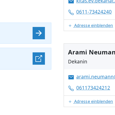
kitas.ev.dekana
0611-73424240
Adresse einblenden
Arami Neuma
Dekanin
arami.neumann
061173424212
Adresse einblenden