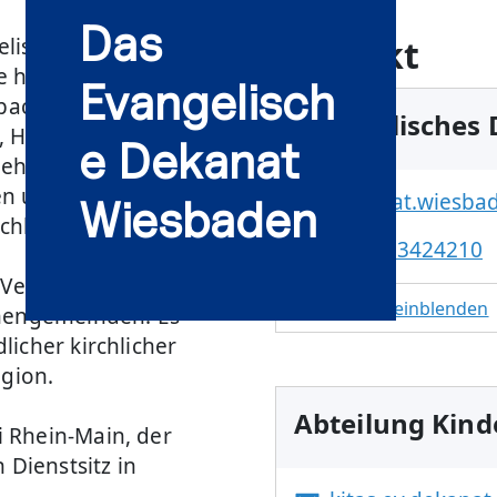
Das
Kontakt
lische Kirche in der
e hessische
Evangelisch
rbach, Kiedrich und
Evangelisches
u, Hochheim,
e Dekanat
 gehören zum Dekanat
en und 40
dekanat.wiesba
Wiesbaden
irchlichen Lebens.
0611-73424210
 Verwaltungseinheit,
Adresse einblenden
chengemeinden. Es
icher kirchlicher
egion.
Abteilung Kind
 Rhein-Main, der
 Dienstsitz in