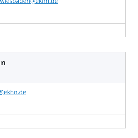
t.wiesbaden@ekhn.de
nn
@ekhn.de