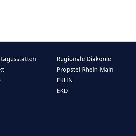
rtagesstätten
Regionale Diakonie
kt
Propstei Rhein-Main
e
EKHN
EKD