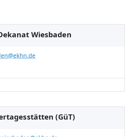
 Dekanat Wiesbaden
den@ekhn.de
ertagesstätten (GüT)