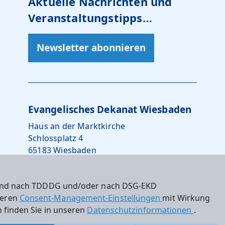
Aktuelle Nachrichten und
Veranstaltungstipps…
Newsletter abonnieren
Evangelisches Dekanat Wiesbaden
Haus an der Marktkirche
Schlossplatz 4
65183 Wiesbaden
0611 – 734242-10
 sind nach TDDDG und/oder nach DSG-EKD
dekanat.wiesbaden@ekhn.de
nseren
Consent-Management-Einstellungen
mit Wirkung
 finden Sie in unseren
Datenschutzinformationen
.