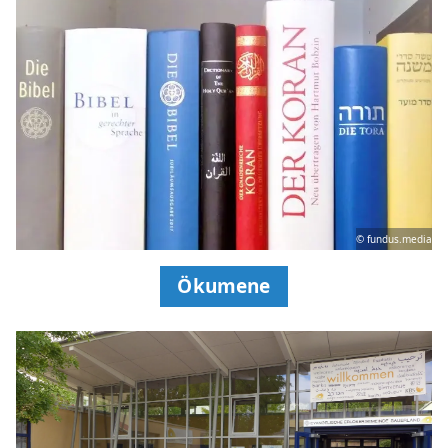
© fundus.media
Ökumene