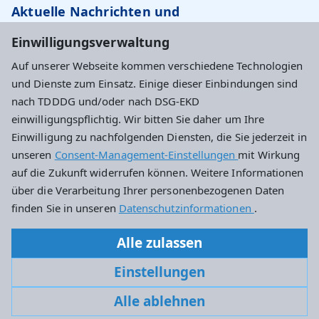
Aktuelle Nachrichten und
Veranstaltungstipps…
Einwilligungsverwaltung
Auf unserer Webseite kommen verschiedene Technologien
Newsletter abonnieren
und Dienste zum Einsatz. Einige dieser Einbindungen sind
nach TDDDG und/oder nach DSG-EKD
einwilligungspflichtig. Wir bitten Sie daher um Ihre
Evangelisches Dekanat Wiesbaden
Einwilligung zu nachfolgenden Diensten, die Sie jederzeit in
unseren
Consent-Management-Einstellungen
mit Wirkung
Haus an der Marktkirche
auf die Zukunft widerrufen können. Weitere Informationen
Schlossplatz 4
über die Verarbeitung Ihrer personenbezogenen Daten
65183 Wiesbaden
finden Sie in unseren
Datenschutzinformationen
.
0611 – 734242-10
Alle zulassen
dekanat.wiesbaden@ekhn.de
Einstellungen
Alle ablehnen