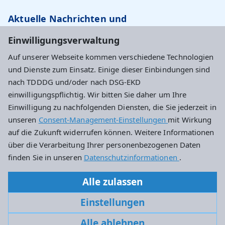
Aktuelle Nachrichten und
Veranstaltungstipps…
Einwilligungsverwaltung
Auf unserer Webseite kommen verschiedene Technologien
Newsletter abonnieren
und Dienste zum Einsatz. Einige dieser Einbindungen sind
nach TDDDG und/oder nach DSG-EKD
einwilligungspflichtig. Wir bitten Sie daher um Ihre
Evangelisches Dekanat Wiesbaden
Einwilligung zu nachfolgenden Diensten, die Sie jederzeit in
unseren
Consent-Management-Einstellungen
mit Wirkung
Haus an der Marktkirche
auf die Zukunft widerrufen können. Weitere Informationen
Schlossplatz 4
über die Verarbeitung Ihrer personenbezogenen Daten
65183 Wiesbaden
finden Sie in unseren
Datenschutzinformationen
.
0611 – 734242-10
Alle zulassen
dekanat.wiesbaden@ekhn.de
Einstellungen
Alle ablehnen