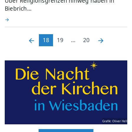
Über Religionsgrenzen hinweg haben in
Biebrich…
18
19
...
20
Grafik: Oliver Hell