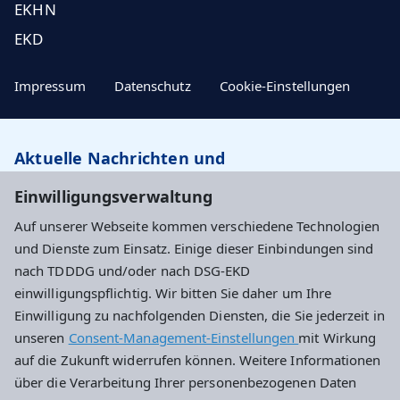
EKHN
EKD
Impressum
Datenschutz
Cookie-Einstellungen
Aktuelle Nachrichten und
Veranstaltungstipps…
Einwilligungsverwaltung
Auf unserer Webseite kommen verschiedene Technologien
Newsletter abonnieren
und Dienste zum Einsatz. Einige dieser Einbindungen sind
nach TDDDG und/oder nach DSG-EKD
einwilligungspflichtig. Wir bitten Sie daher um Ihre
Evangelisches Dekanat Wiesbaden
Einwilligung zu nachfolgenden Diensten, die Sie jederzeit in
unseren
Consent-Management-Einstellungen
mit Wirkung
Haus an der Marktkirche
auf die Zukunft widerrufen können. Weitere Informationen
Schlossplatz 4
über die Verarbeitung Ihrer personenbezogenen Daten
65183 Wiesbaden