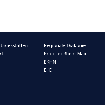
rtagesstätten
Regionale Diakonie
kt
Propstei Rhein-Main
e
EKHN
EKD