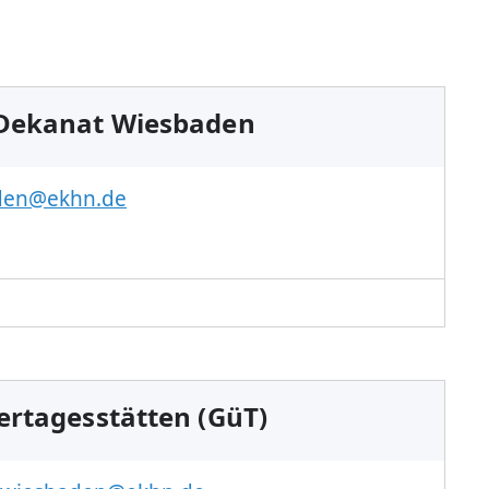
 Dekanat Wiesbaden
den@ekhn.de
ertagesstätten (GüT)