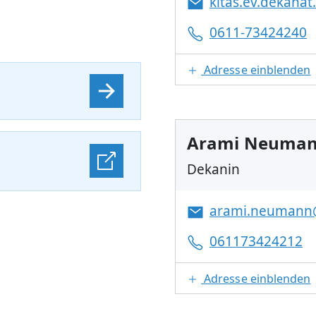
kitas.ev.dekana
0611-73424240
Adresse einblenden
Arami Neuma
Dekanin
arami.neumann
061173424212
Adresse einblenden