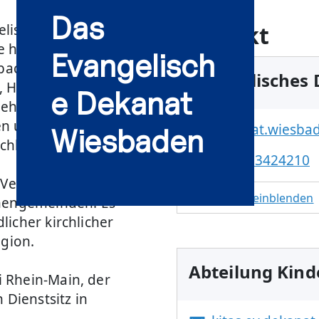
Das
Kontakt
lische Kirche in der
e hessische
Evangelisch
rbach, Kiedrich und
Evangelisches
u, Hochheim,
e Dekanat
 gehören zum Dekanat
en und 40
dekanat.wiesba
Wiesbaden
irchlichen Lebens.
0611-73424210
 Verwaltungseinheit,
Adresse einblenden
chengemeinden. Es
icher kirchlicher
egion.
Abteilung Kind
 Rhein-Main, der
 Dienstsitz in