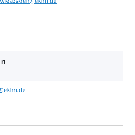
t.wiesbaden@ekhn.de
nn
@ekhn.de