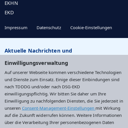
EKHN
EKD
Impressum
Datenschutz
Cookie-Einstellungen
Aktuelle Nachrichten und
Veranstaltungstipps…
Einwilligungsverwaltung
Auf unserer Webseite kommen verschiedene Technologien
Newsletter abonnieren
und Dienste zum Einsatz. Einige dieser Einbindungen sind
nach TDDDG und/oder nach DSG-EKD
einwilligungspflichtig. Wir bitten Sie daher um Ihre
Evangelisches Dekanat Wiesbaden
Einwilligung zu nachfolgenden Diensten, die Sie jederzeit in
unseren
Consent-Management-Einstellungen
mit Wirkung
Haus an der Marktkirche
auf die Zukunft widerrufen können. Weitere Informationen
Schlossplatz 4
über die Verarbeitung Ihrer personenbezogenen Daten
65183 Wiesbaden