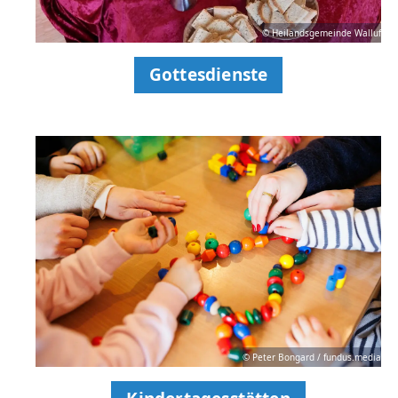
© Heilandsgemeinde Walluf
Gottesdienste
© Peter Bongard / fundus.media