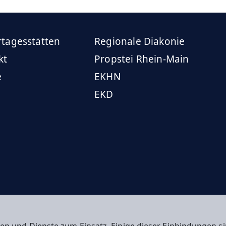
rtagesstätten
Regionale Diakonie
kt
Propstei Rhein-Main
e
EKHN
EKD