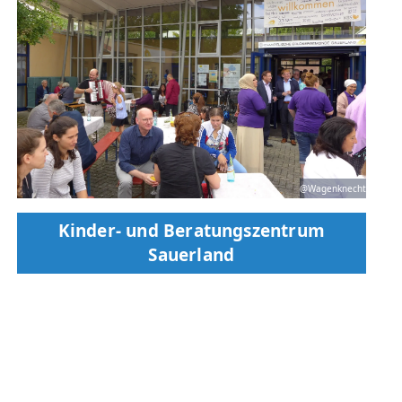
@Wagenknecht
Kinder- und Beratungszentrum
Sauerland