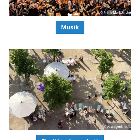
© Frank/Marktkirche
Musik
© A. wagenknecht