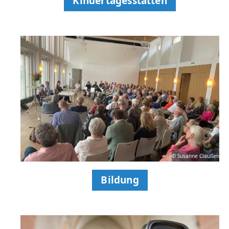
Kindertagesstätten
© Susanne Claußen
Bildung