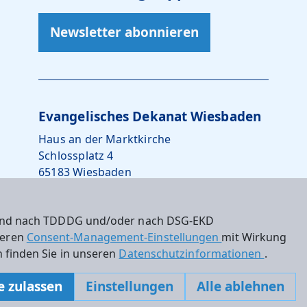
Newsletter abonnieren
Evangelisches Dekanat Wiesbaden
Haus an der Marktkirche
Schlossplatz 4
65183 Wiesbaden
0611 – 734242-10
 sind nach TDDDG und/oder nach DSG-EKD
dekanat.wiesbaden@ekhn.de
nseren
Consent-Management-Einstellungen
mit Wirkung
 finden Sie in unseren
Datenschutzinformationen
.
e zulassen
Einstellungen
Alle ablehnen