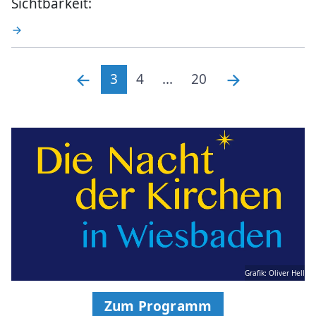
Sichtbarkeit:
3
4
...
20
Grafik: Oliver Hell
Zum Programm